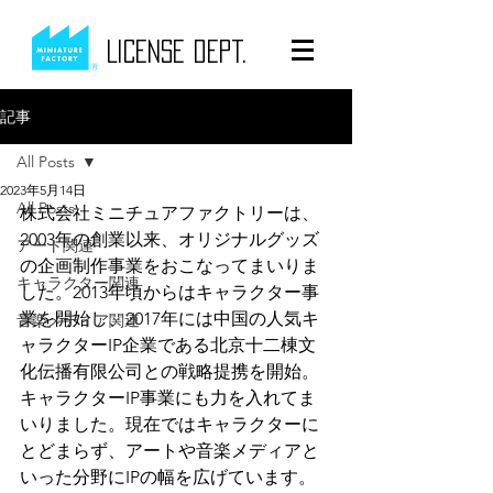
LICENSE dept.
記事
All Posts
2023年5月14日
All Posts
株式会社ミニチュアファクトリーは、
2003年の創業以来、オリジナルグッズ
アート関連
の企画制作事業をおこなってまいりま
キャラクター関連
した。2013年頃からはキャラクター事
業を開始し、2017年には中国の人気キ
音楽メディア関連
ャラクターIP企業である北京十二棟文
化伝播有限公司との戦略提携を開始。
キャラクターIP事業にも力を入れてま
いりました。現在ではキャラクターに
とどまらず、アートや音楽メディアと
いった分野にIPの幅を広げています。